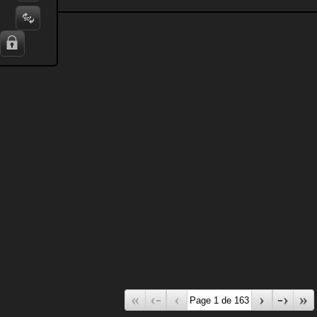
«
‹-
‹
›
-›
»